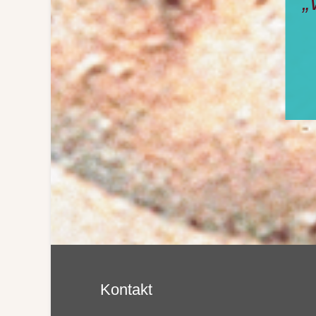
Den
und
jen
wir 
Kontakt