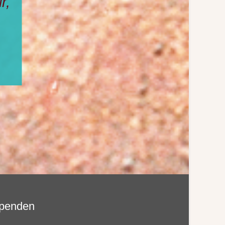
Weg;
oder
hten
ngt.“
penden