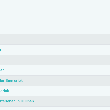
g
rer
 der Emmerick
erick
sterleben in Dülmen