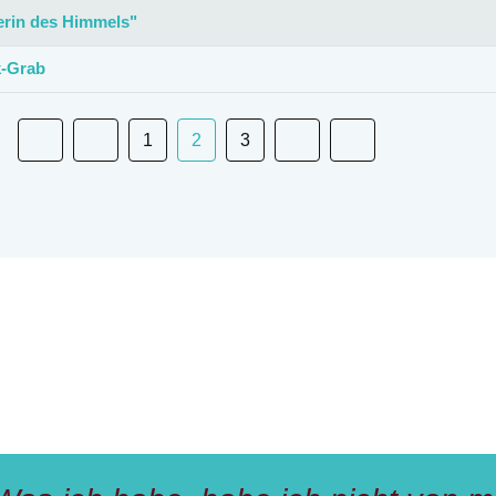
erin des Himmels"
k-Grab
1
2
3