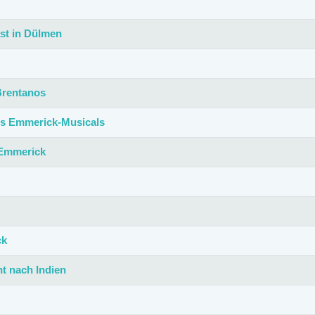
st in Dülmen
 Brentanos
es Emmerick-Musicals
 Emmerick
ck
t nach Indien